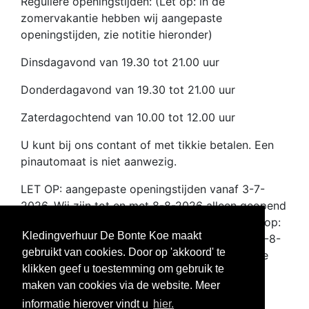
Reguliere openingstijden: (Let op: in de
zomervakantie hebben wij aangepaste
openingstijden, zie notitie hieronder)
Dinsdagavond van 19.30 tot 21.00 uur
Donderdagavond van 19.30 tot 21.00 uur
Zaterdagochtend van 10.00 tot 12.00 uur
U kunt bij ons contant of met tikkie betalen. Een
pinautomaat is niet aanwezig.
LET OP: aangepaste openingstijden vanaf 3-7-
2026. Wij zijn tot en met 8-8-2026 alleen geopend
op dinsdagavond van 19.30 tot 21.00 uur. Dus op:
Kledingverhuur De Bonte Koe maakt
7-7-2026, 14-7-2026, 21-7-2026, 28-7-2026, 4-8-
gebruikt van cookies. Door op 'akkoord' te
2027. Vanaf 11-8-2026 gelden weer de normale
klikken geef u toestemming om gebruik te
openingstijden. Tot ziens in de winkel
maken van cookies via de website. Meer
Klantenservice
informatie hierover vindt u
hier.