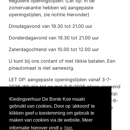
Reguliere openingstijden: (Let op: in de
zomervakantie hebben wij aangepaste
openingstijden, zie notitie hieronder)
Dinsdagavond van 19.30 tot 21.00 uur
Donderdagavond van 19.30 tot 21.00 uur
Zaterdagochtend van 10.00 tot 12.00 uur
U kunt bij ons contant of met tikkie betalen. Een
pinautomaat is niet aanwezig.
LET OP: aangepaste openingstijden vanaf 3-7-
2026. Wij zijn tot en met 8-8-2026 alleen geopend
op dinsdagavond van 19.30 tot 21.00 uur. Dus op:
Kledingverhuur De Bonte Koe maakt
7-7-2026, 14-7-2026, 21-7-2026, 28-7-2026, 4-8-
gebruikt van cookies. Door op 'akkoord' te
2027. Vanaf 11-8-2026 gelden weer de normale
klikken geef u toestemming om gebruik te
openingstijden. Tot ziens in de winkel
maken van cookies via de website. Meer
Klantenservice
informatie hierover vindt u
hier.